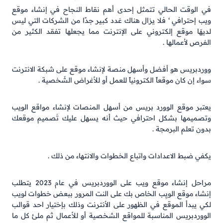
في الوقت الحالي تتمثل إحدى أهم نقاط النجاح في إنشاء موقع
ويب إحترافي ‘ فلا يزال هناك عَدد كبير جدًا من الشركات التي ليس
لديهَا موقع إلكتروني على الإنترنت مما يجعلها تفقد الكثير من
الفرص لأعمالها .
ووردبريس هو أفضل وأسهل منصة لإنشاء موقع على شبكة الانترنت
سواء إن كان موقعاً الكترونياً للعمل أو للأغراض الشَخصية .
يعتبر موقع الوورد بريس من أسهل المنصات لإنشاء مواقع الويب
وتصميمها بشكل احترافي حيث أنه يسهل عليك تَصميم موقعك
بدون تعلم البرمجة .
يكفي ضبط الاعدادات واتباع الخطوات والانتهاء من ذلك .
مراحل إنشاء موقع ويب على الووردبريس في عام 2023 يتطلب
إنشاء موقع الويِب الخاص بك على النت المرور ببعض خطوات لويب
لكي يبدأ الموقع في الظهور على الأنترنت وذلك بإختيار احد قوالب
الووردبريس المناسبة للمواقع الشخصية أو للأعمال ثم ملئ كل ما