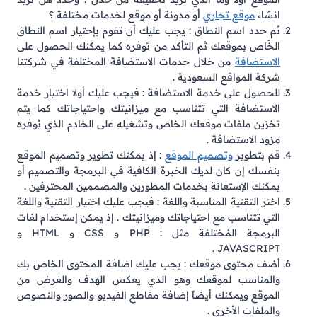
انشاء
موقع تجاري
أو مدونة أو موقع لخدمات مختلفة ؟
ثم حدد اسم النطاق : يجب عليك أن تقوم بإختيار اسم النطاق
الخَاص بموقعك ثم التأكد من توفره كما يمكنك الحصول على
الاستضافة
من خلال خدمات الاستضافة المختلفة في شركتنا
شركة المواقع السعودية .
للحصول على خدمة الاستضافة : فيجب عليك أولا اختيار خدمة
الاستضافة التي تتناسب مع ميزانيتك واحتياجاتك كما يتم
تخزين ملفات موقعك الخاص وتشغيله على الخادم الذي يُوفره
مزود الاستضافة .
قم بتطوير
وتصميم الموقع
: إذ يمكنك تطوير وتصميم الموقع
بنفسك إن كان لديك الخبرة الكافية في البرمجة والتصميم أو
يمكنك الإستعانة بخدمات المطورين والمصممين المحترفين .
اختر التقنية المناسبة واللغة : فيجب عليك اختيار التقنية واللغة
التي تتناسب مع احتياجاتك وميزانيتك . إذ يمكن إستخدام لغات
البرمجة المُختلفة مثل : PHP و CSS و HTML و
JAVASCRIPT .
أضف محتوى موقعك : يجب عليك اضافة المحتوى الخاص بك
والمناسب لموقعك وهو الذي يعكس الهدف والغرض من
الموقع ويمكنك أيضاً إضافة مقاطع الفيديو والصور والنصوص
والملفات الأخرى .