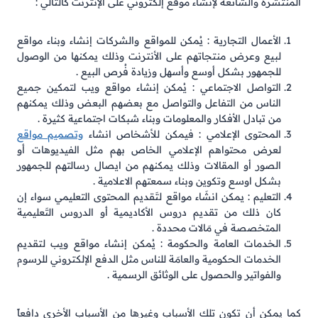
المنتشرة والشائعة لإنشاء موقع إلكتروني على الإنترنت كالتالي :
الأعمال التجارية : يُمكن للمواقع والشركات إنشاء وبناء مواقع
لبيع وعرض منتجاتهم على الأنترنت وذلك يمكنها من الوصول
للجمهور بشكل أوسع وأسهل وزيادة فُرص البيع .
التواصل الاجتماعي : يُمكن إنشاء مواقع ويب لتمكين جميع
الناس من التفاعل والتواصل مع بعضهم البعض وذلك يمكنهم
من تبادل الأفكار والمعلومات وبناء شبكات اجتماعية كثيرة .
المحتوى الإعلامي : فيمكن للأشخاص انشاء
وتصميم مواقع
لعرض محتواهم الإعلامي الخاص بهم مثل الفيديوهات أو
الصور أو المقالات وذلك يمكنهم من ايصال رسالتهم للجمهور
بشكل اوسع وتكوين وبناء سمعتهم الاعلامية .
التعليم : يمكن انشَاء مواقع لتَقديم المحتوى التعليمي سواء إن
كان ذلك من تقديم دروس الأكاديمية أو الدروس التَعليمية
المتخصصة في مَالات محددة .
الخدمات العامة والحكومة : يُمكن إنشاء مواقع ويب لتقديم
الخدمات الحكومية والعامَة للناس مثل الدفع الإلكتروني للرسوم
والفواتير والحصول على الوثائق الرسمية .
كما يمكن أن تكون تلك الأسباب وغيرها من الأسباب الأخرى دافعاً