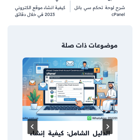
المقالات
شرح لوحة تحكم سي بانل
كيفية انشاء موقع الكتروني
cPanel
2023 في خلال دقائق
موضوعات ذات صلة
الدليل الشامل: كيفية إنشاء
ا