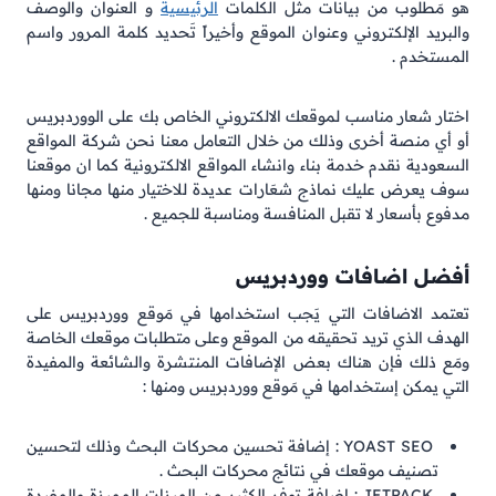
هو مَطلوب من بيانات مثل الكلمات
الرئيسية
و العنوان والوصف
والبريد الإلكتروني وعنوان الموقع وأخيراً تَحديد كلمة المرور واسم
المستخدم .
اختار شعار مناسب لموقعك الالكتروني الخاص بك على الووردبريس
أو أي منصة أخرى وذلك من خلال التعامل معنا نحن شركة المواقع
السعودية نقدم خدمة بناء وانشاء المواقع الالكترونية كما ان موقعنا
سوف يعرض عليك نماذج شعَارات عديدة للاختيار منها مجانا ومنها
مدفوع بأسعار لا تقبل المنافسة ومناسبة للجميع .
أفضل اضافات ووردبريس
تعتمد الاضافات التي يَجب استخدامها في مَوقع ووردبريس على
الهدف الذي تريد تحقيقه من الموقع وعلى متطلبات موقعك الخاصة
ومَع ذلك فإن هناك بعض الإضافات المنتشرة والشائعة والمفيدة
التي يمكن إستخدامها في مَوقع ووردبريس ومنها :
YOAST SEO : إضافة تحسين محركات البحث وذلك لتحسين
تصنيف موقعك في نتائج محركات البحث .
JETPACK : إضافة توفر الكثير من الميزات المميزة والمفيدة