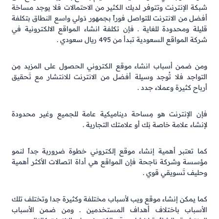
شبكة الإنترنت وتتوفر لديك الكثير من الاحتمالات فلا يوجد مساحَة
أفضل من الانترنت للتواصل فوراً بجمهور دَولي واسع النطاق بتكلفة
قليلة ومحدودة للغاية . فإن تكلفة انشاء المواقع الالكترونية في
شركة المواقع السعودية تبدأ من 495 ريال سعودي .
ومن ضمن أسباب انشاء موقع الكتروني الحصول على المزيد مِن
التواجد فلا تُوجد وسيلة أفضل من الانترنت للانتشار مع تَحقيق
أرباح كثيرة وعملاء جدد .
فإن الإنترنت هو مِساحة ديناميكية عامة للجميع وغير محدودة
لإنشاء علامة خاصة بَك أو علامتك التجارية .
كما تعتبر أهمية إنشاء موقع إلكتروني خطوة ضرورية جداً لنمو
مؤسسة وشركة ناجحة فإن المواقع هي أداة اتصالات الأكثر أهمية
وحليف تَسويقي قوي .
كما يمكن إنشاء موقع ويب لأسباب مختلفة وكثيرة جدا وتختلف تلك
الأسباب باختلاف أهداف المستخدمين . ومن ضمن الأسباب