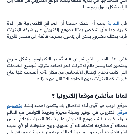
التي سَتحتاجها في بداية عملك لإنشاء موقع الكتروني من الألف إلى
الياء بشكل سهل ومبسط .
في
البداية
يجب أن نتذكر جميعاً أن المواقع الالكترونية هي قوة
كبيرة جدا فأي شخص يمتلك موقع إلكتروني على شبكة الإنترنت
فإنه يمتلك مشروع يمكن أن يتحول بسرعة فائقة إلى مصدر للثروة
.
ففي هذا العصر الذي نعيش فيه تَسير التكنولوجيا بشكل سريع
ومتطور كما يسير عالم الانترنت نحو تصاعد متزايَد فجميع الخدمات
التي كانت تَحتاج لإنتقال الأشخاص من مكان لآخر أصبحت كلها تتاح
عَبر شبكة الانترنت بدون الحاجة للانتقال من منزلك .
لماذا سأنشئ موقعاً إلكترونياً ؟
موقع الويب هو أقوى أداة للاتصال بك وتكمن اهمية إنشاء
وتصميم
موقع
الكتروني في تَوفير وسيلة مميزة وفريدة للتواصل مع العالم
سواء اخترت انشاء موقع الكتروني على شبكة الإنترنت لإعلام الناس
بعملك أو مشاركة اهتماماتك أو تسويق وبيع منتجاتك أو لأي سَبب
آخر فلا توجد أي حدود لما يمكنك القيام به مع بناء وإنشاء موقع على