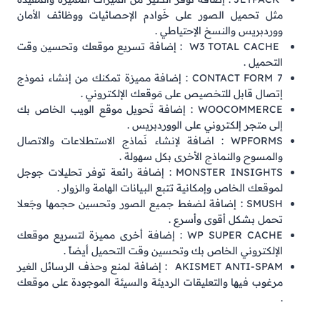
مثل تحميل الصور على خَوادم الإحصائيات ووظائف الأمان
ووردبريس والنسخ الإحتياطي .
W3 TOTAL CACHE : إضافة تسريع موقعك وتحسين وقت
التحميل .
CONTACT FORM 7 : إضافة مميزة تمكنك من إنشاء نموذج
إتصال قابل للتخصيص على مَوقعك الإلكتروني .
WOOCOMMERCE : إضافة تَحويل موقع الويب الخاص بك
إلى متجر إلكتروني على الووردبريس .
WPFORMS : اضافة لإنشاء نَماذج الاستطلاعات والاتصال
والمسوح والنماذج الأخرى بكل سهولة .
MONSTER INSIGHTS : إضافة رائعة توفر تحليلات جوجل
لموقعك الخاص وإمكانية تتبع البيانات الهامة والزوار .
SMUSH : إضافة لضغط جميع الصور وتحسين حجمها وجَعلا
تحمل بشكل أقوى وأسرع .
WP SUPER CACHE : إضافة أخرى مميزة لتسريع موقعك
الإلكتروني الخاص بك وتحسين وقت التحميل أيضاً .
AKISMET ANTI-SPAM : إضافة لمنع وحذف الرسائل الغير
مرغوب فيها والتعليقات الرديئة والسيئة الموجودة على موقعك
.